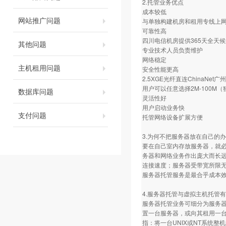
2.托管业务优点
成本较低
网站推广问题
与单独构建机房和租用专线上
可靠性高
四川电信机房提供365天全天
其他问题
专业技术人员负责维护
网络稳定
主机租用问题
安全性能更高
2.5XGE光纤直连ChinaN
用户可以任意选择2M-100M
数据库问题
灵活性好
用户启动业务快
支付问题
托管网络设备扩展方便
3.为何不把服务器放在自己的
要在自己室内存放服务器，就必
务器和网络业务作出庞大而长
连接速度；服务器受带宽所限
服务器托管服务是最合乎成本
4.服务器托管与虚拟主机托管
服务器托管业务可细分为服务器托管与
置一台服务器，或向其租用一台服
指：将一台UNIX或NT系统整