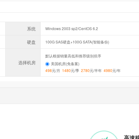
系统
Windows 2003 sp2/CentOS 6.2
硬盘
100G SAS硬盘+100G SATA(智能备份)
默认根据销量高低和推荐级别排序
选择机房
美国机房(免备案)
498
元/月
1480
元/季
2780
元/半年
4980
元/年
高速