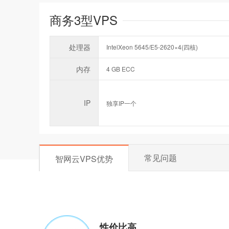
商务3型VPS
处理器
IntelXeon 5645/E5-2620×4(四核)
内存
4 GB ECC
IP
独享IP一个
常见问题
智网云VPS优势
性价比高