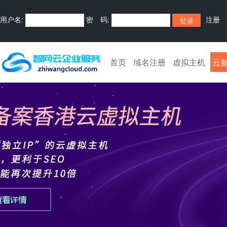
用户名:
密 码:
注册
首页
域名注册
虚拟主机
云