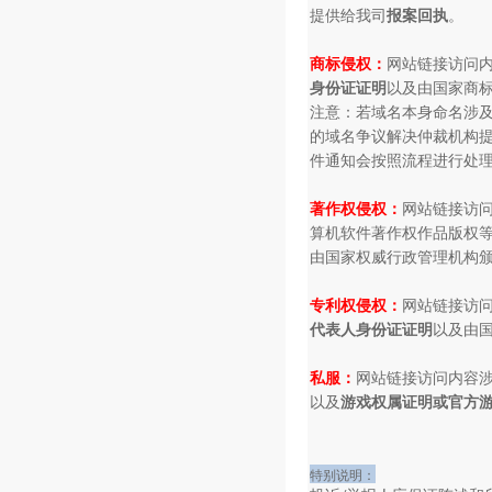
提供给我司
报案回执
。
商标侵权：
网站链接
访问
身份证证明
以及由国家商
注意：若域名本身命名涉
的域名争议解决仲裁机构
件通知会按照流程进行处
著作权侵权：
网站链接
访
算机软件著作权作品版权
由国家权威行政管理机构
专利权侵权：
网站链接
访
代表人身份证证明
以及由
私服：
网站链接访
问内容
以及
游戏权属证明或官方
特别说明：