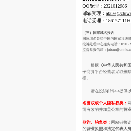
QQ受理：2321012986
邮箱受理：
abuse@zhiwa
电话受理：1861571116
（三）国家域名投诉
国家域名是指中国的国家顶级域名
投诉处理中心服务电话：010 - 5
监督举报信箱：jubao@cnnic.c
根据
《中华人民共和
子商务平台经营者采取删
据。
请在投诉邮件中提供
名誉权或个人隐私权类：
司有效的并加盖公章的
营
欺诈、钓鱼类：
网站链接
的
营业执照
和
法定代表人