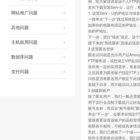
例，给大家讲讲架设个人FTP
首先下载安装Serv-U，运行
网站推广问题
1. 设置Serv－U的IP地址与域名
一路单击“下一步”跳过系统提示
如果你的电脑有固定的IP地址，
其他问题
你的IP地址。
下一步，进行“域名”设定。这个域名
主机租用问题
接下来的“系统服务”选项必须
2.设置匿名登录
匿名访问就是允许用户以Ano
数据库问题
FTP服务器，或想成立VIP会
录尚有一定的实用需求，笔者在
支付问题
之后就要为匿名账户指定FTP
问你是否将匿名用户锁定于此目
各级子目录，而不能访问上级
3.创建新账户
除了匿名用户，我们一般还需
用于实行会员制下载或只让好友访
账号名称，而后在“账号密码”
单击“下一步”，会要求你指定
紧接着要设置该账户的远程管理员
权限各不相同，可根据具体情
至此，我们已拥有了一个域——ftp.
软件主界面将自动弹出，我们