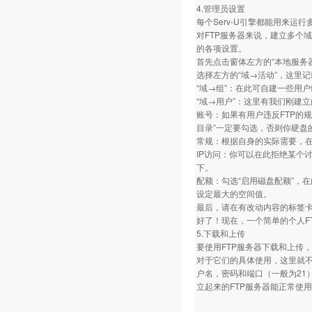
4.管理员设置
每个Serv-U引擎都能用来运行
对FTP服务器来说，建立多个
的各项设置。
首先点击窗体左方的“本地服务
选择左方的“域→活动”，这里
“域→组”：在此可自建一些用
“域→用户”：这里有我们刚建
账号：如果有用户违反FTP的
目录”一定要勾选，否则你硬盘
常规：根据自身的实际需要，在
IP访问：你可以在此拒绝某个讨
下。
配额：勾选“启用磁盘配额”，在
设定最大的空间值。
最后，请在有改动内容的标签卡
好了！现在，一个简单的个人F
5.下载和上传
要使用FTP服务器下载和上传，就要
对于它们的具体使用，这里就不
户名，密码和端口（一般为21
立起来的FTP服务器能正常使