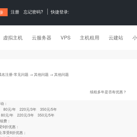
注册
忘记密码?
快捷登录:
虚拟主机
云服务器
VPS
主机租用
云建站
域名注册-常见问题
→
其他问题
→ 其他问题
续租多年是否有优惠？
活动：
 80元/年 220元/3年 350元/5年
 80元/年 220元/3年 350元/5年
机续费：
受9折优惠：
上享受8折优惠；