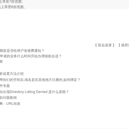
上享受7折优惠;
以上享受6折优惠。
【 双击滚屏 】 【
推荐
期前是否给用户发催费通知？
申请的业务什么时间开始办理续租合适？
章
析设置方法介绍
用你们的空间后,域名是在其他地方注册的,如何绑定？
件专题
现Directory Listing Denied 是什么原因？
款问题集锦
释：URL转发