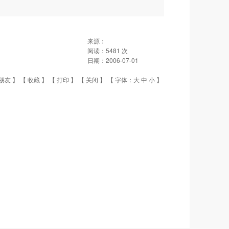
来源：
阅读：
5481
次
日期：
2006-07-01
朋友
】 【
收藏
】 【
打印
】 【
关闭
】 【 字体：
大
中
小
】