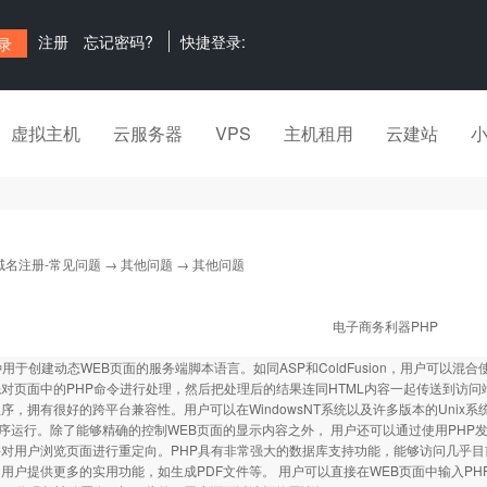
注册
忘记密码?
快捷登录:
虚拟主机
云服务器
VPS
主机租用
云建站
域名注册-常见问题
→
其他问题
→ 其他问题
电子商务利器PHP
种用于创建动态WEB页面的服务端脚本语言。如同ASP和ColdFusion，用户可以混
对页面中的PHP命令进行处理，然后把处理后的结果连同HTML内容一起传送到访问端的浏
序，拥有很好的跨平台兼容性。用户可以在WindowsNT系统以及许多版本的Unix系统
程序运行。除了能够精确的控制WEB页面的显示内容之外， 用户还可以通过使用PHP发送H
对用户浏览页面进行重定向。PHP具有非常强大的数据库支持功能，能够访问几乎目
用户提供更多的实用功能，如生成PDF文件等。 用户可以直接在WEB页面中输入P