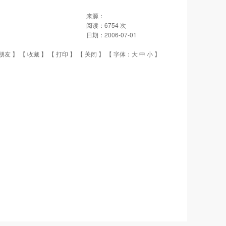
来源：
阅读：
6754
次
日期：
2006-07-01
朋友
】 【
收藏
】 【
打印
】 【
关闭
】 【 字体：
大
中
小
】