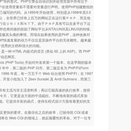
"PHP"等的形式。PHP引擎会自动识别并处理页面中所有位于
用户在使用变量前不需要对变量进行声明。使用PHP创建数组的
写的代码。从1995年开始使用，特别是从1998年其3.0
止，全世界已经有上百万的网站正在运行着ＰＨＰ，而且他
行在ＵＮＩＸ和ＮＴ下。由于ＰＨＰ具有可以在多平台下运
样也将间接的鼓励了网站平台从NT向UNIX及LINUX的转移。
都是极其头痛的事情。而现在如果使用的是PHP，这种改换对
HP快速发展的动力不仅仅是其操作平台的无依赖性。越来越
非常优秀的文档和强大的功能。
 是一种 HTML 内嵌式的语言 (类似 IIS 上的 ASP)。而 PHP
执行动态网页。
ge Tools (PHP Tools) 开始对外发表第一个版本。在这早期的版本
第二版的 PHP 问市。第二版定名为 PHP/FI(Form
 1996 年底，有一万五千个 Web 站台使用 PHP/FI；在 1997
加入了 Zeev Suraski 及 Andi Gutmans，而第三
支援所有主流与非主流资料库；再以它能高速的执行效率，使得
意识抬头的今天，它更是这方面的中流砥柱。不断地有新的函式库加
多新的功能。它提供丰富的函式，使得在程式设计方面有着更好的支
足更快的要求。在最佳化之后的效率，已较传统 CGI 或者
在 Web CGI 的领域上，掀起巅覆性的革命。对于一位专