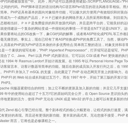
HP代码都被放置在“”中。 此外，用户还可以选择使用诸如<SCRIPTLANGUAGE=
符之间的代码。PHP脚本语言的语法结构与C语言和Perl语言的语法风格非常相似。
简单。PHP还具有基本的面向对象组件功能，可以极大的方便用户有效组织和封装自己编
布而成为一个成熟的产品后，ＰＨＰ已被许多的网络开发人员所采用和青睐。到目前为
状态都相当好。ＰＨＰ是免费提供的和开放源代码的，并且是跨平台的，它能良好的运
就使得建设一个复杂的网站变成一件很轻松的事情----不管是在NT下还是UNIX下。这
果你要将站点的OS改换一下，象CGI代码的解释，或者将ASP转化成PERL等工作
毫无痛苦的。事实上，现在已经有了将ASP转换成PHP的免费工具了。当然，驱动P
人员喜欢PHP,因为PHP语言本身的许多优秀特点:简单而工整的语法，对象支持和
是一个巢状的缩写名称，"PHP: Hypertext Preprocessor"，打开缩写还是缩写。PHP
合了 C、Java、Perl 以及 PHP 式的新语法。它可以比 CGI 或者 Perl 更快速的
在 1994 年 Rasmus Lerdorf 开始计画发展。在 1995 年以 Personal Home Pa
访客留言本、访客计数器等简单的功能。随后在新的成员加入开发行列之后，在 1995 年中，
reter)。PHP/FI 并加入了 mSQL 的支援，自此奠定了 PHP 在动态网页开发上的影响力。在
PHP/FI 的 Web 站台成长到超过五万个。而在 1997 年中，开始了第三版的开发计划，开发小组
PHP3。
跟 Apache 伺服器紧密结合的特性；加上它不断的更新及加入新的功能；并且它几乎
 1999 年中的使用站台超过了十五万!!它的原始码完全公开，在 Open Source 
停地更新的活力，使得 PHP 无论在 UNIX 或是 Win32 的平台上都可以有更
第四代 Zend 核心引擎已经出现。整个剧本程式的核心大幅更动，让程式的执行速度，满
程式有更好的表现。而且还有更强的新功能、更丰富的函式库。无论您接不接受，PHP 都将
 Master 而言，它将也是必修课程之一。