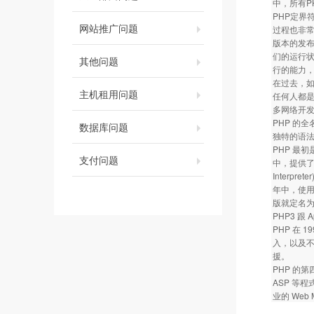
中，所有P
PHP定界
网站推广问题
过程也非常
版本的发
们的运行
其他问题
行的能力，
在过去，如
主机租用问题
任何人都是
多网络开发
PHP 的全名
数据库问题
独特的语法混
PHP 最初是
支付问题
中，提供了
Interp
年中，使用 
版就定名为 
PHP3 
PHP 在
入，以及不
援。
PHP 的
ASP 等
业的 Web