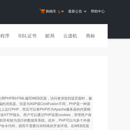
购物车
最新公告
帮助中心
0
小程序
SSL证书
邮局
云虚机
商标
合使用PHP和HTML编写WEB页面，访问者浏览到该页面时，服
览器。但是与ASP或ColdFusion不同，PHP是一种源
上运行PHP，而且可以将PHP作为Apache服务器的内置模
TTP报头。用户可以通过PHP设置cookies，管理用户身
前所有较为流行的数据库系统。此外，PHP可以与多个外接
HP命令代码，因而不需要任何特殊的开发环境。在WEB页面