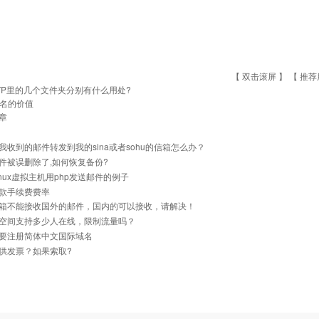
【 双击滚屏 】 【
推荐
TP里的几个文件夹分别有什么用处?
名的价值
章
我收到的邮件转发到我的sina或者sohu的信箱怎么办？
件被误删除了,如何恢复备份?
inux虚拟主机用php发送邮件的例子
款手续费费率
箱不能接收国外的邮件，国内的可以接收，请解决！
空间支持多少人在线，限制流量吗？
要注册简体中文国际域名
供发票？如果索取?