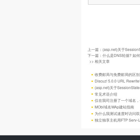
上一篇：
(asp.net)关于Sess
下一篇：
什么是DNS轮循? 如
>> 相关文章
收费邮局与免费邮局的区别
Discuz! 5.0.0 URL Rewr
(asp.net)关于Session
常见术语介绍
仅在我司注册了一个域名，
MObi域名WAp建站指南
为什么我测试速度时访问双
独立独享主机用FTP Serv