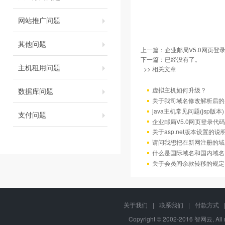
网站推广问题
其他问题
上一篇：
企业邮局V5.0网页登
下一篇：已经没有了。
主机租用问题
>> 相关文章
虚拟主机如何升级？
数据库问题
关于我司域名修改解析后的
java主机常见问题(jsp版本)
支付问题
企业邮局V5.0网页登录代码
关于asp.net版本设置的说
请问我想把在新网注册的域
什么是国际域名和国内域名
关于会员间余款转移的规定
关于我们
|
联系我们
|
付款方式
Copyright © 2002-2016 智网云, Al