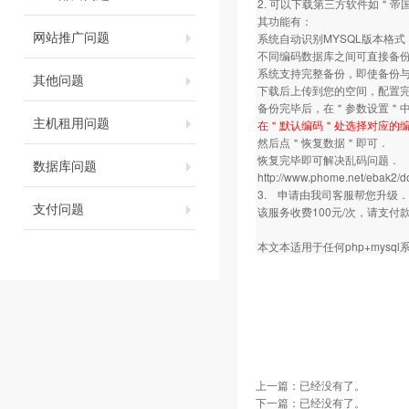
2. 可以下载第三方软件如＂
其功能有：
网站推广问题
系统自动识别MYSQL版本格
不同编码数据库之间可直接备
系统支持完整备份，即使备份
其他问题
下载后上传到您的空间，配置完
备份完毕后，在＂参数设置＂中
主机租用问题
在＂默认编码＂处选择对应的编
然后点＂恢复数据＂即可．
恢复完毕即可解决乱码问题．
数据库问题
http://www.phome.net/ebak2/d
3. 申请由我司客服帮您升级．
支付问题
该服务收费100元/次，请支
本文本适用于任何php+mysq
上一篇：已经没有了。
下一篇：已经没有了。