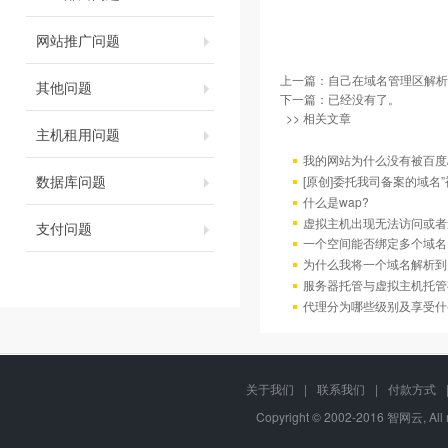
网站推广问题
上一篇：
自己在域名管理区解析
其他问题
下一篇：已经没有了。
>> 相关文章
主机租用问题
我的网站为什么没有被百度/G
数据库问题
[原创]委托我司备案的域名
什么是wap?
虚拟主机出现无法访问或者
支付问题
一个空间能否绑定多个域名
为什么我将一个域名解析到
服务器托管与虚拟主机托管
代理分为哪些级别及享受什
关于我们
|
联系我们
|
付款方式
Copyright © 2002-2016 智网云, Al