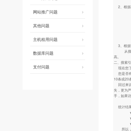
★ 57
2、根据Ju
网站推广问题
消费者
★ 在
★ 直
其他问题
★ 在
★ 在
主机租用问题
★ 访
3、根据G
从搜索引
数据库问题
高。
二、搜索
支付问题
现在您了
您是否有
10条或2
回过来说，
失，更为
手，如果
统计结果
★ 65
★ 20
★ 3-
所以，您