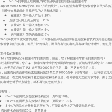
.5%的中国互联网用户得知新网站的主要途径是搜索引擎
piter Media Metrix于2001年7月底的统计，47%的消费者通过搜索引擎来寻找
在线购物时寻找产品的方法和比例是：
搜索引擎中输入产品名 28%
接访问网上商店网址 23%
搜索引擎中输入商标名 9%
搜索引擎中输入商店名 5%
问搜索引擎的购物频道 5%
eorgia技术研究院作的调查：80％准备购买物品的顾客使用搜索引擎来找到他们要
擎来的访问者，新用户比例很高，而且所有访问者均具有极强的针对性，他们是主
引擎排名的重要性
解了您的网站登录搜索引擎的重要性，但是，您了解搜索引擎排名的重要性吗
过这样的经历，您在某一搜索引擎中查找您所期望的信息，反馈结果告诉您有1000
0条，您无意间忽略了第21条至第10000条的信息，其中不乏有价值的内容。
如果您的页面排在检索结果的第21条至第10000条中（很有可能），这种登记对
严重的是：在您网页检索排名之前的检索结果信息，都可被视为您的竞争对手。由于您
访问者对您对手站点满意，就不再访问您的站点了。
表明 ：
-70%的网民点击搜索结果的第一页即前10条。
-25%的网民点击搜索结果的第二页即第11-20条。
4%的网民点击量被其它所有的，可能是成千上万的搜索结果分享。
的排名必须在前20位，越前越好！