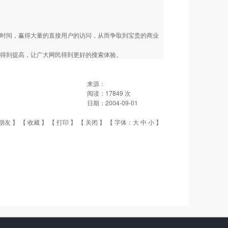
时间，赢得大量的直接用户的访问，从而争取到宝贵的商业
得到提高，让广大网民得到更好的搜索体验。
来源：
阅读：
17849
次
日期：
2004-09-01
朋友
】 【
收藏
】 【
打印
】 【
关闭
】 【 字体：
大
中
小
】