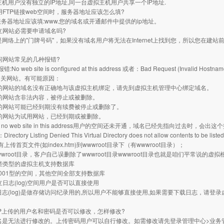
主机用户没有独立的IP地址,同一台虚拟主机用户共享一个IP地址.
 使用FTP链接web空间时，服务器地址应该怎么填?
P服务器地址应该填:www.您的域名或开通邮件中提供的ip地址。
 建立网站必需要申请域名吗?
是网络上的"门牌号码"，如果没有域名用户将无法在Internet上找到您，所以您在建站
 访问网站常见的几种报错?
o web site is configured at this address 或者：Bad Request (Invalid Hostn
相关网站。有可能原因：
访问的网站的域名没有正确地与该虚拟主机绑定，请先到虚拟主机管理中心绑定域名。
访问的网站含非法内容，被停止或被删除。
访问的网站可能已经到期没有续费被停止或删除了。
访问的网站为试用网站，已经到期或被删除。
 no web site in this address用户的空间还未开通，域名已经先指向过去时，会出这
ctory Listing Denied This Virtual Directory does not allow contents to be listed
上传首页文件(如index.htm)到wwwroot目录下（有wwwroot目录）；
wwroot目录，客户自己误删除了wwwroot目录wwwroot目录也就是咱们平常说的虚
 哪些类型的虚拟主机支持数据库
001型的空间，其他空间全部支持数据库
独立日志(log)空间用户是否可以直接使用
日志(log)是做存储访问纪录用的,所以用户不能够直接使用,如果需要下载日志，请
。
 FTP上传的用户名和密码是否可以修改，怎样修改?
名是无法进行修改的。上传密码用户可以自行修改。如需修改请先登录管理中心>业务