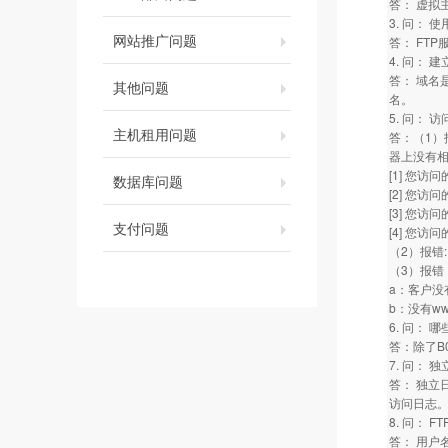
答： 虚拟
3. 问：
网站推广问题
答： FT
4. 问：
答： 域名
其他问题
名。
5. 问：
主机租用问题
答：（1）报错:N
器上没有
[1] 您
数据库问题
[2] 您
[3] 您
支付问题
[4] 您
（2）报错:
（3）报错：Dire
a：客户没有
b：没有w
6. 问：
答：除了B
7. 问： 
答： 独立
访问日志
8. 问：
答： 用户