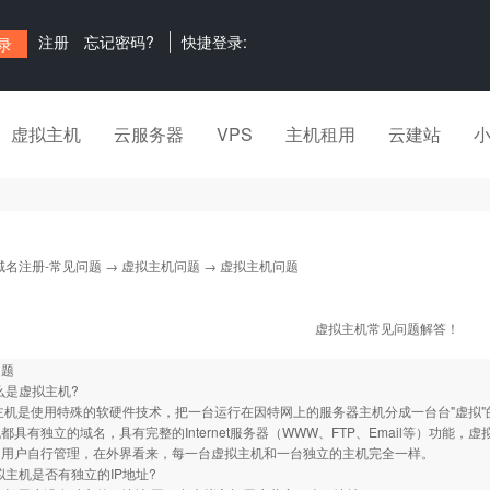
注册
忘记密码?
快捷登录:
虚拟主机
云服务器
VPS
主机租用
云建站
域名注册-常见问题
→
虚拟主机问题
→ 虚拟主机问题
虚拟主机常见问题解答！
问题
什么是虚拟主机?
主机是使用特殊的软硬件技术，把一台运行在因特网上的服务器主机分成一台台"虚拟"
都具有独立的域名，具有完整的Internet服务器（WWW、FTP、Email等）功能，
由用户自行管理，在外界看来，每一台虚拟主机和一台独立的主机完全一样。
虚拟主机是否有独立的IP地址?