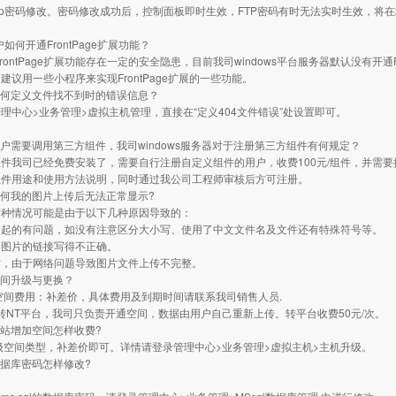
ftp密码修改。密码修改成功后，控制面板即时生效，FTP密码有时无法实时生效，将在
用户如何开通FrontPage扩展功能？
rontPage扩展功能存在一定的安全隐患，目前我司windows平台服务器默认没有开通Fro
建议用一些小程序来实现FrontPage扩展的一些功能。
： 如何定义文件找不到时的错误信息？
理中心>业务管理>虚拟主机管理，直接在“定义404文件错误”处设置即可。
： 用户需要调用第三方组件，我司windows服务器对于注册第三方组件有何规定？
件我司已经免费安装了，需要自行注册自定义组件的用户，收费100元/组件，并需要
组件用途和使用方法说明，同时通过我公司工程师审核后方可注册。
： 为何我的图片上传后无法正常显示?
这种情况可能是由于以下几种原因导致的：
名起的有问题，如没有注意区分大小写、使用了中文文件名及文件还有特殊符号等。
用图片的链接写得不正确。
时，由于网络问题导致图片文件上传不完整。
 空间升级与更换？
空间费用：补差价，具体费用及到期时间请联系我司销售人员.
平台转NT平台，我司只负责开通空间，数据由用户自己重新上传。转平台收费50元/次。
 网站增加空间怎样收费?
级空间类型，补差价即可。详情请登录管理中心>业务管理>虚拟主机>主机升级。
 数据库密码怎样修改?