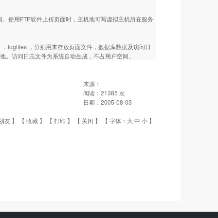
。使用FTP软件上传页面时，主机地可写虚拟主机所在服务
 ，logfiles ，分别用来存放页面文件，数据库数据及访问日
访问日志及其他。访问日志文件为系统自动生成，不占用户空间。
来源：
阅读：
21385
次
日期：
2005-08-03
朋友
】 【
收藏
】 【
打印
】 【
关闭
】 【 字体：
大
中
小
】