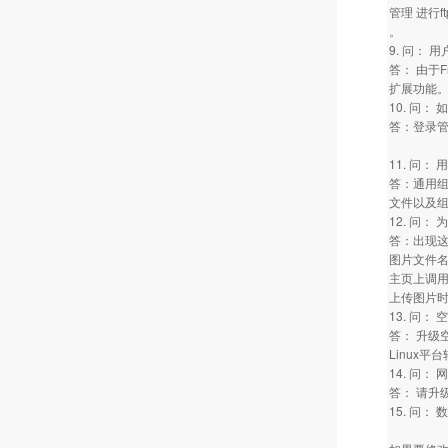
管理 进行
。
9. 问： 
答： 由于F
扩展功能。
10. 问
答：登录管
11. 问
答：通用组
文件以及
12. 问
答：出现
图片文件
主页上调
上传图片
13. 问：
答： 升级
Linux
14. 问：
答： 请升
15. 问：