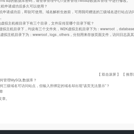
ms sql的数据库密码，请登录管理中心>业务管理>MSsql数据库管理 中进行修改。
主机申请成功后多久可以使用？
机申请成功后，即刻可使用。域名解析生效前，可用我司赠送的三级域名进行站点访问
址。
的虚拟主机根目录下有三个目录，文件应传至哪个目录下呢？
虚拟主机目录下，均设有三个文件夹，W2K虚拟主机目录下为：wwwroot ，database
X虚拟主机目录下为：wwwroot , logs , others，分别用来存放页面文件，
【 双击滚屏 】 【
推荐
何管理MySQL数据库？
何三级域名可访问站点，但输入所绑定的域名却出现“该页无法显示”？
章
文章。