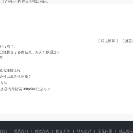
忘记了密码可以在后面找回密码。
【 双击滚屏 】 【
推荐
经没有了。
已经提交了备案信息，好久可以通过？
章
cn域名注册流程
否可以成为代理商？
建方法
务器内部错误”/http500怎么办？
我们
|
联系我们
|
付款方式
|
提交工单
|
域名投诉
|
常见问题
|
独立控