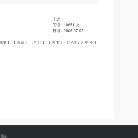
来源：
阅读：
10851
次
日期：
2006-07-02
朋友
】 【
收藏
】 【
打印
】 【
关闭
】 【 字体：
大
中
小
】
制面板