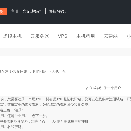
注册
忘记密码?
快捷登录:
虚拟主机
云服务器
VPS
主机租用
云建站
域名注册-常见问题
→
其他问题
→ 其他问题
如何成功注册一个用户
前，您需要注册一个用户ID，持有用户ID登陆我怀站，您可以在线实时注册域名、
填写，请填写您的真实资料，您所填写的资料将受我司保密。
站右上角：“注册”
人用户还是企业用户，点下一步。
格中要求的各项资料，填完了点下一步 即可完成用户的注册。
的用户名和密码。