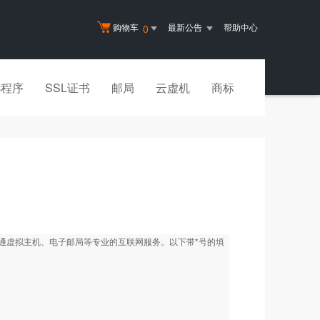
购物车
最新公告
帮助中心
0
小程序
SSL证书
邮局
云虚机
商标
开通虚拟主机、电子邮局等专业的互联网服务。以下带*号的填