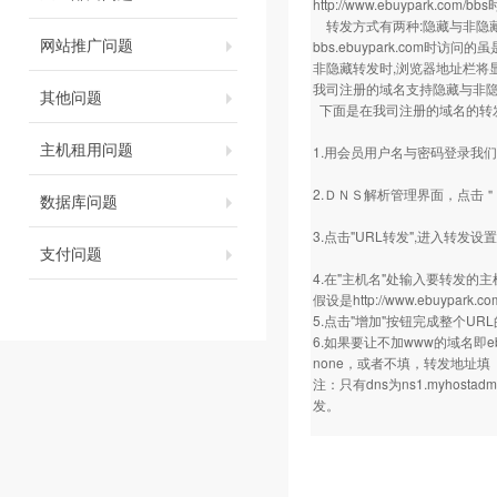
http://www.ebuypark.com/bbs
转发方式有两种:隐藏与非隐
网站推广问题
bbs.ebuypark.com时访问的虽
非隐藏转发时,浏览器地址栏将
我司注册的域名支持隐藏与非隐
其他问题
下面是在我司注册的域名的转
主机租用问题
1.用会员用户名与密码登录我
2.ＤＮＳ解析管理界面，点击
数据库问题
3.点击"URL转发",进入转发设
支付问题
4.在"主机名"处输入要转发的
假设是
http://www.ebuypark.co
5.点击"增加"按钮完成整个U
6.如果要让不加www的域名即eb
none，或者不填，转发地址
注：只有dns为ns1.myhosta
发。