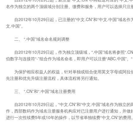
名作为独立的两个顶级域分别注册、缴费和服务，用户可以选择只注册“中
自2012年10月29日起，已注册的“中文.CN”和“中文.中国”域
文.中国”。
二、 “.中国”域名命名规则调整
自2012年10月29日起，作为独立顶级域，“.中国”域名将参照“
伯数字与连接符“-”组合作为域名命名，即用户可以注册“ABC.中国”、“1
为保护相应权益人的权益，针对单独或组合使用英文字母或阿拉伯数字与连
先注册和优先升级注册流程，具体流程将另行通知。
三、 “.CN”和“.中国”域名注册费用
自2012年10月29日起，“中文.CN”和“中文.中国”域名作为独
作，西部数码作为域名注册服务机构应对已注册用户进行通知，并做好用户
进行一次性续费5年或10年的操作，以节省单独续费“中文.CN”的费用