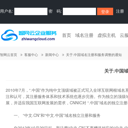
用户名:
密 码:
注册
首页
域名注册
虚拟主机
云
智网云首页
客服中心
新闻中心
关于.中国域名注册和服务调整的通知
关于.中国
2010年7月，“.中国”作为纯中文顶级域被正式写入全球互联网根域
注和认可，其注册服务体系和技术系统也逐步完善。作为独立的顶级域名
展，并适应我国互联网发展的需求，CNNIC对 “.中国”域名的独立注
一、 “中文.CN”和“中文.中国”域名独立注册和服务
自2012年10月29日起，新注册“中文.CN”不再赠送对应的“中文.中国