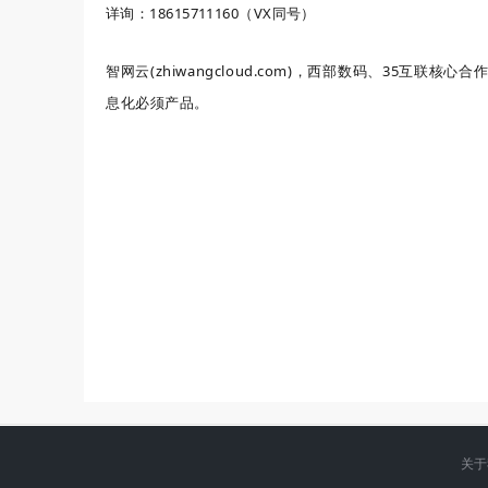
详询：18615711160（VX同号）
智网云(zhiwangcloud.com
)
，西部数码、35互联核心合
息化必须产品。
关于