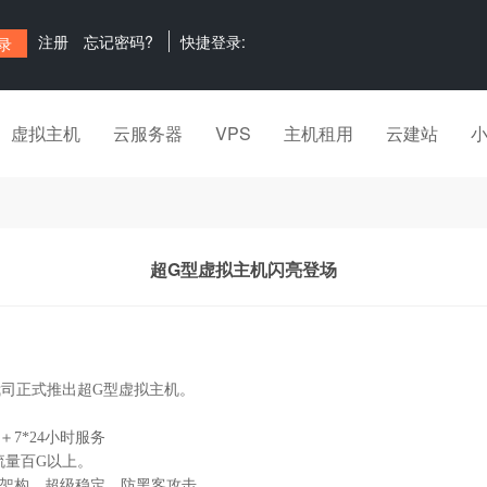
注册
忘记密码?
快捷登录:
虚拟主机
云服务器
VPS
主机租用
云建站
超G型虚拟主机闪亮登场
司正式推出超G型虚拟主机。
7*24小时服务
流量百G以上。
架构，超级稳定，防黑客攻击。