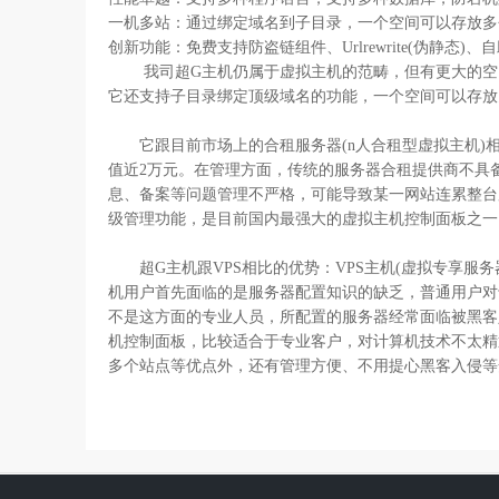
一机多站：通过绑定域名到子目录，一个空间可以存放多
创新功能：免费支持防盗链组件、Urlrewrite(伪静态
我司超G主机仍属于虚拟主机的范畴，但有更大的空间容
它还支持子目录绑定顶级域名的功能，一个空间可以存放
它跟目前市场上的合租服务器(n人合租型虚拟主机)相比：合
值近2万元。在管理方面，传统的服务器合租提供商不具
息、备案等问题管理不严格，可能导致某一网站连累整台
级管理功能，是目前国内最强大的虚拟主机控制面板之一
超G主机跟VPS相比的优势：VPS主机(虚拟专享服
机用户首先面临的是服务器配置知识的缺乏，普通用户对于II
不是这方面的专业人员，所配置的服务器经常面临被黑客
机控制面板，比较适合于专业客户，对计算机技术不太精
多个站点等优点外，还有管理方便、不用提心黑客入侵等