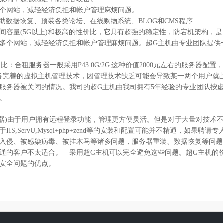
个网站，减轻经济负担和帐户管理麻烦问题。
)、自助数据恢复、预装各类论坛、在线购物系统、BLOG和CMS程序
量(5G以上)和极高的性价比，它具有超强的稳定性，防宕机架构，是
多个网站，减轻经济负担和帐户管理麻烦问题。超G主机由专业团队提供一
租服务器一般采用P43.0G/2G 这种价值2000元左右的服务器配置
备完善的虚拟主机管理技术，因管理技术缺乏可能会导致某一两个用户就占
服务器被关闭的情况。我司的超G主机由我司拥有5年经验的专业团队按虚
。
务器)由于用户拥有远程登录功能，管理更方便灵活。但是对于大量对技术不
S,ServU,Mysql+php+zend等的安装和配置可能并不精通，如
入侵、被感染病毒、被挂木马等诸多问题，服务器重装、数据恢复等问题
通的客户不太适合。 采用超G主机可以完全避免这些问题。超G主机的价格
安全问题的优点。