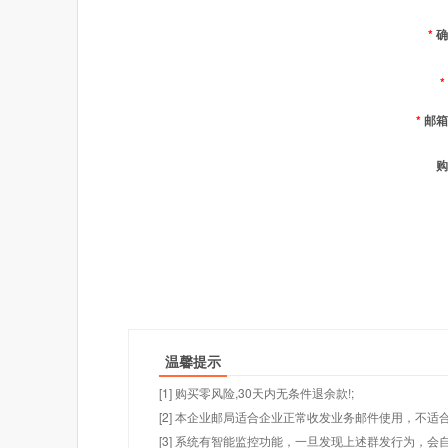
*
确
*
*
邮箱
购
温馨提示
[1] 购买零风险,30天内无条件退余款!;
[2] 本企业邮局适合企业正常收发业务邮件使用，不
[3] 系统有智能监控功能，一旦发现上述群发行为，会