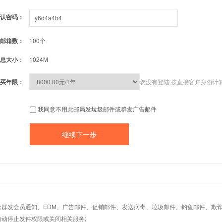
认密码：
邮箱数：
100个
总大小：
1024M
买年限：
您没有登陆,按直接客户身份计
我同意不用此邮局发垃圾邮件或群发广告邮件
适合群发会员通知、EDM、广告邮件、促销邮件、发送病毒、垃圾邮件、钓鱼邮件、欺诈
自动停止发件权限或关闭相关服务;