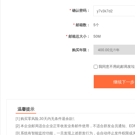
*
确认密码：
*
邮箱数：
5个
*
邮箱总大小：
50M
购买年限：
我同意不用此邮局发垃
温馨提示
[1] 购买零风险,30天内无条件退余款!;
[2] 本企业邮局适合企业正常收发业务邮件使用，不适合群发会员通知、E
[3] 系统有智能监控功能，一旦发现上述群发行为，会自动停止发件权限或