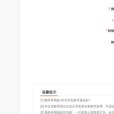
*
确
*
*
邮箱
购
温馨提示
[1] 购买零风险,30天内无条件退余款!;
[2] 本企业邮局适合企业正常收发业务邮件使用，不
[3] 系统有智能监控功能，一旦发现上述群发行为，会