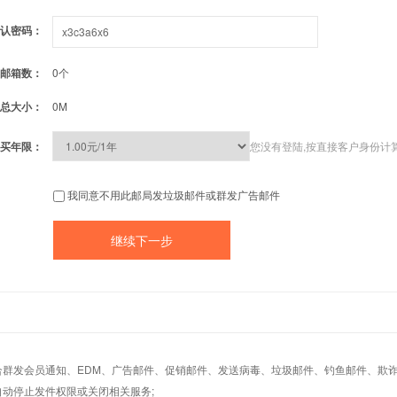
认密码：
邮箱数：
0个
总大小：
0M
买年限：
您没有登陆,按直接客户身份计
我同意不用此邮局发垃圾邮件或群发广告邮件
适合群发会员通知、EDM、广告邮件、促销邮件、发送病毒、垃圾邮件、钓鱼邮件、欺诈
自动停止发件权限或关闭相关服务;