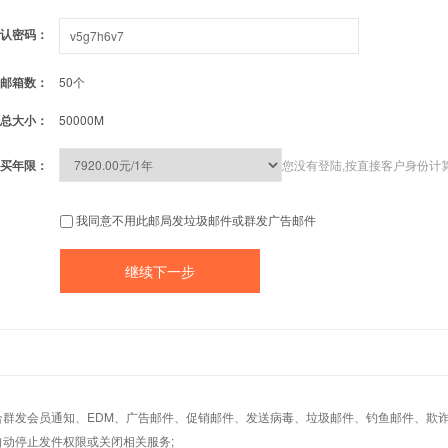
认密码：
邮箱数：
50个
总大小：
50000M
买年限：
您没有登陆,按直接客户身份计
我同意不用此邮局发垃圾邮件或群发广告邮件
适合群发会员通知、EDM、广告邮件、促销邮件、发送病毒、垃圾邮件、钓鱼邮件、欺诈
自动停止发件权限或关闭相关服务;