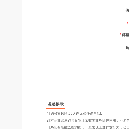
*
确
*
*
邮箱
购
温馨提示
[1] 购买零风险,30天内无条件退余款!;
[2] 本企业邮局适合企业正常收发业务邮件使用，不
[3] 系统有智能监控功能，一旦发现上述群发行为，会