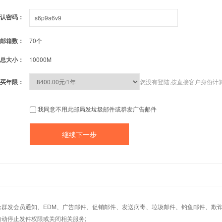
认密码：
邮箱数：
70个
总大小：
10000M
买年限：
您没有登陆,按直接客户身份计
我同意不用此邮局发垃圾邮件或群发广告邮件
适合群发会员通知、EDM、广告邮件、促销邮件、发送病毒、垃圾邮件、钓鱼邮件、欺诈
自动停止发件权限或关闭相关服务;