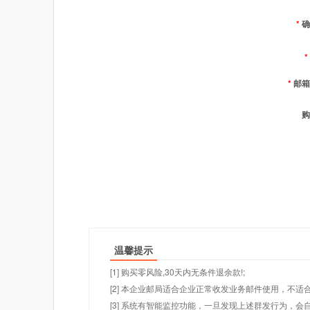
*
确
*
*
邮箱
购
温馨提示
[1] 购买零风险,30天内无条件退余款!;
[2] 本企业邮局适合企业正常收发业务邮件使用，不
[3] 系统有智能监控功能，一旦发现上述群发行为，会