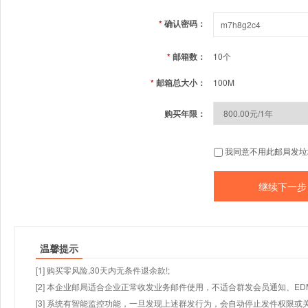
*
确认密码：
*
邮箱数：
10个
*
邮箱总大小：
100M
购买年限：
我同意不用此邮局发垃
温馨提示
[1] 购买零风险,30天内无条件退余款!;
[2] 本企业邮局适合企业正常收发业务邮件使用，不适合群发会员通知、E
[3] 系统有智能监控功能，一旦发现上述群发行为，会自动停止发件权限或