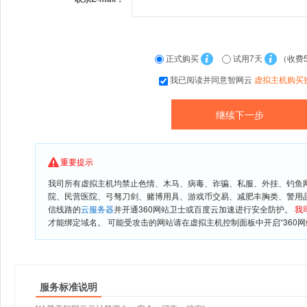
正式购买
试用7天
（收费
我已阅读并同意智网云
虚拟主机购买
重要提示
我司所有虚拟主机均禁止色情、木马、病毒、诈骗、私服、外挂、钓鱼
院、民营医院、弓驽刀剑、赌博用具、游戏币交易、减肥丰胸类、警用
信线路的
云服务器
并开通360网站卫士或百度云加速进行安全防护。
我
才能绑定域名。 可能受攻击的网站请在虚拟主机控制面板中开启“360网
服务标准说明