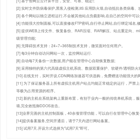
[1] 基于智网云云计算平台，安全、可靠、稳定!;
[2] 实时文件防病毒保护,黑客入侵检测,IIS 应用防火墙,自动抵抗各类病毒、
[3] 各个网站以独立进程运行,不会被其他站点负载影响,在自己的空间中可以使用
[4] 功能强大控制面板,可以直接修改FTP密码,自行停止网站,自行绑定域名,
[5] 提供WEB上传文件、恢复备份、RAR压缩、RAR解压、站点重定向
级管理功能;
[6] 无障碍技术支持：24×7×365制技术支持，微笑面对任何用户。
[7] 每3分钟自动访问网站一次，监控网站运行.
[8] 自动每7天备份一次数据,用户能在管理中心自助恢复数据;
[9] 采用独特的第六代高级虚拟主机系统、数据双重保护、软硬件/透明防火
[10] 在线支付，实时开设,CDN网络加速器可供选购，免费赠送功能强大
[11] 为了保证服务器上所有虚拟主机用户站点均能正常稳定的运行，严禁上
等极为占用资源的程序。
[12] 新的主机在系统架构上重新布置，有别于业内一般的传统单机系统，
墙,完全效抵御DDOS攻击。
[13]业界完善的主机控制面板，40余项管理功能，可以自行在管理中心恢
[14]提供备案服务,空间开通后，请于7天内进行网站备案。
[15] 试用7天.开设方式选择为"试用7天"即可。