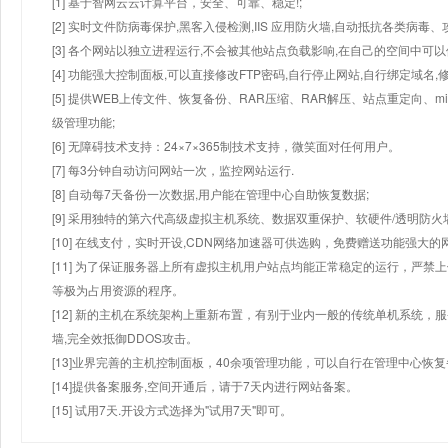
[1] 基于智网云云计算平台，安全、可靠、稳定!;
[2] 实时文件防病毒保护,黑客入侵检测,IIS 应用防火墙,自动抵抗各类病毒、
[3] 各个网站以独立进程运行,不会被其他站点负载影响,在自己的空间中可以使用
[4] 功能强大控制面板,可以直接修改FTP密码,自行停止网站,自行绑定域名,
[5] 提供WEB上传文件、恢复备份、RAR压缩、RAR解压、站点重定向
级管理功能;
[6] 无障碍技术支持：24×7×365制技术支持，微笑面对任何用户。
[7] 每3分钟自动访问网站一次，监控网站运行.
[8] 自动每7天备份一次数据,用户能在管理中心自助恢复数据;
[9] 采用独特的第六代高级虚拟主机系统、数据双重保护、软硬件/透明防火
[10] 在线支付，实时开设,CDN网络加速器可供选购，免费赠送功能强大
[11] 为了保证服务器上所有虚拟主机用户站点均能正常稳定的运行，严禁上
等极为占用资源的程序。
[12] 新的主机在系统架构上重新布置，有别于业内一般的传统单机系统，
墙,完全效抵御DDOS攻击。
[13]业界完善的主机控制面板，40余项管理功能，可以自行在管理中心恢
[14]提供备案服务,空间开通后，请于7天内进行网站备案。
[15] 试用7天.开设方式选择为"试用7天"即可。