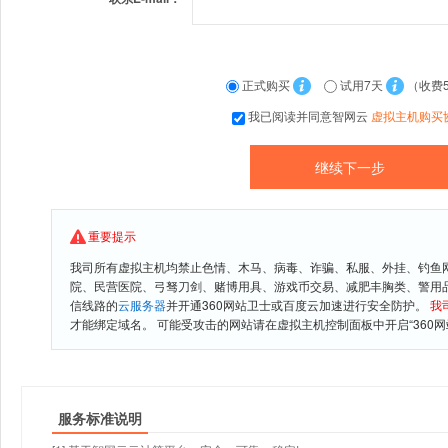
正式购买
试用7天
（收费
我已阅读并同意智网云
虚拟主机购买
重要提示
我司所有虚拟主机均禁止色情、木马、病毒、诈骗、私服、外挂、钓鱼
院、民营医院、弓驽刀剑、赌博用具、游戏币交易、减肥丰胸类、警用
信线路的
云服务器
并开通360网站卫士或百度云加速进行安全防护。
我
才能绑定域名。 可能受攻击的网站请在虚拟主机控制面板中开启“360网
服务标准说明