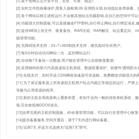
[1] 基于智网云云计算平台，安全、可靠、稳定!;
[2] 实时文件防病毒保护,黑客入侵检测,IIS 应用防火墙,自动抵抗各类病毒、
[3] 各个网站以独立进程运行,不会被其他站点负载影响,在自己的空间中可以使用
[4] 功能强大控制面板,可以直接修改FTP密码,自行停止网站,自行绑定域名,
[5] 提供WEB上传文件、恢复备份、RAR压缩、RAR解压、站点重定向
级管理功能;
[6] 无障碍技术支持：24×7×365制技术支持，微笑面对任何用户。
[7] 每3分钟自动访问网站一次，监控网站运行.
[8] 自动每7天备份一次数据,用户能在管理中心自助恢复数据;
[9] 采用独特的第六代高级虚拟主机系统、数据双重保护、软硬件/透明防火
[10] 在线支付，实时开设,CDN网络加速器可供选购，免费赠送功能强大
[11] 为了保证服务器上所有虚拟主机用户站点均能正常稳定的运行，严禁上
等极为占用资源的程序。
[12] 新的主机在系统架构上重新布置，有别于业内一般的传统单机系统，
墙,完全效抵御DDOS攻击。
[13]业界完善的主机控制面板，40余项管理功能，可以自行在管理中心恢
[14]提供备案服务,空间开通后，请于7天内进行网站备案。
[15] 试用7天.开设方式选择为"试用7天"即可。