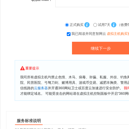
正式购买
试用7天
（收费
我已阅读并同意智网云
虚拟主机购买
重要提示
我司所有虚拟主机均禁止色情、木马、病毒、诈骗、私服、外挂、钓鱼
院、民营医院、弓驽刀剑、赌博用具、游戏币交易、减肥丰胸类、警用
信线路的
云服务器
并开通360网站卫士或百度云加速进行安全防护。
我
才能绑定域名。 可能受攻击的网站请在虚拟主机控制面板中开启“360网
服务标准说明