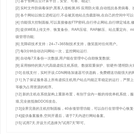
[1] 基于智网云云计算平台，安全、可靠、稳定!;
[2] 实时文件防病毒保护,黑客入侵检测,IIS 应用防火墙,自动抵抗各类病毒、
[3] 各个网站以独立进程运行,不会被其他站点负载影响,在自己的空间中可以使用
[4] 功能强大控制面板,可以直接修改FTP密码,自行停止网站,自行绑定域名,
[5] 提供WEB上传文件、恢复备份、RAR压缩、RAR解压、站点重定向
级管理功能;
[6] 无障碍技术支持：24×7×365制技术支持，微笑面对任何用户。
[7] 每3分钟自动访问网站一次，监控网站运行.
[8] 自动每7天备份一次数据,用户能在管理中心自助恢复数据;
[9] 采用独特的第六代高级虚拟主机系统、数据双重保护、软硬件/透明防火
[10] 在线支付，实时开设,CDN网络加速器可供选购，免费赠送功能强大
[11] 为了保证服务器上所有虚拟主机用户站点均能正常稳定的运行，严禁上
等极为占用资源的程序。
[12] 新的主机在系统架构上重新布置，有别于业内一般的传统单机系统，
墙,完全效抵御DDOS攻击。
[13]业界完善的主机控制面板，40余项管理功能，可以自行在管理中心恢
[14]提供备案服务,空间开通后，请于7天内进行网站备案。
[15] 试用7天.开设方式选择为"试用7天"即可。