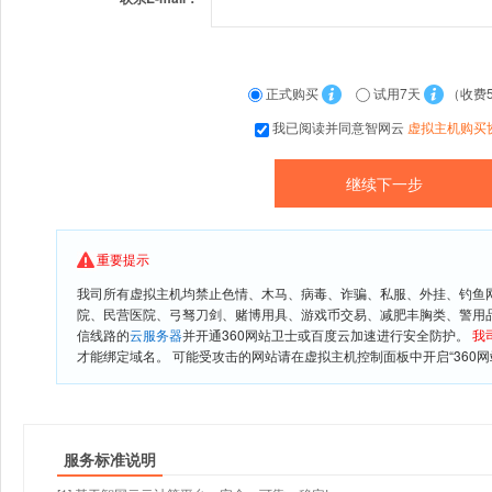
正式购买
试用7天
（收费
我已阅读并同意智网云
虚拟主机购买
重要提示
我司所有虚拟主机均禁止色情、木马、病毒、诈骗、私服、外挂、钓鱼
院、民营医院、弓驽刀剑、赌博用具、游戏币交易、减肥丰胸类、警用
信线路的
云服务器
并开通360网站卫士或百度云加速进行安全防护。
我
才能绑定域名。 可能受攻击的网站请在虚拟主机控制面板中开启“360网
服务标准说明