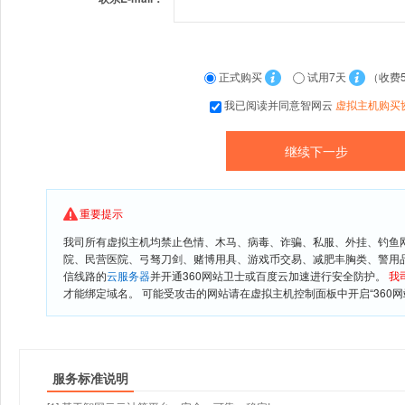
正式购买
试用7天
（收费
我已阅读并同意智网云
虚拟主机购买
重要提示
我司所有虚拟主机均禁止色情、木马、病毒、诈骗、私服、外挂、钓鱼
院、民营医院、弓驽刀剑、赌博用具、游戏币交易、减肥丰胸类、警用
信线路的
云服务器
并开通360网站卫士或百度云加速进行安全防护。
我
才能绑定域名。 可能受攻击的网站请在虚拟主机控制面板中开启“360网
服务标准说明