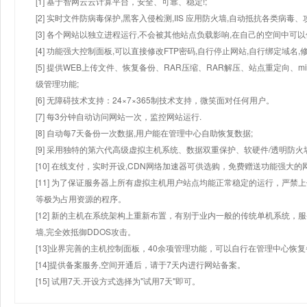
[1] 基于智网云云计算平台，安全、可靠、稳定!;
[2] 实时文件防病毒保护,黑客入侵检测,IIS 应用防火墙,自动抵抗各类病毒、
[3] 各个网站以独立进程运行,不会被其他站点负载影响,在自己的空间中可以使用
[4] 功能强大控制面板,可以直接修改FTP密码,自行停止网站,自行绑定域名,
[5] 提供WEB上传文件、恢复备份、RAR压缩、RAR解压、站点重定向
级管理功能;
[6] 无障碍技术支持：24×7×365制技术支持，微笑面对任何用户。
[7] 每3分钟自动访问网站一次，监控网站运行.
[8] 自动每7天备份一次数据,用户能在管理中心自助恢复数据;
[9] 采用独特的第六代高级虚拟主机系统、数据双重保护、软硬件/透明防火
[10] 在线支付，实时开设,CDN网络加速器可供选购，免费赠送功能强大
[11] 为了保证服务器上所有虚拟主机用户站点均能正常稳定的运行，严禁上
等极为占用资源的程序。
[12] 新的主机在系统架构上重新布置，有别于业内一般的传统单机系统，
墙,完全效抵御DDOS攻击。
[13]业界完善的主机控制面板，40余项管理功能，可以自行在管理中心恢
[14]提供备案服务,空间开通后，请于7天内进行网站备案。
[15] 试用7天.开设方式选择为"试用7天"即可。