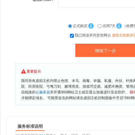
正式购买
试用7天
（收费
我已阅读并同意智网云
虚拟主机购买
重要提示
我司所有虚拟主机均禁止色情、木马、病毒、诈骗、私服、外挂、钓鱼
院、民营医院、弓驽刀剑、赌博用具、游戏币交易、减肥丰胸类、警用
信线路的
云服务器
并开通360网站卫士或百度云加速进行安全防护。
我
才能绑定域名。 可能受攻击的网站请在虚拟主机控制面板中开启“360网
服务标准说明