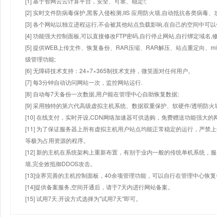
[1] 基于智网云云计算平台，安全、可靠、稳定!;
[2] 实时文件防病毒保护,黑客入侵检测,IIS 应用防火墙,自动抵抗各类病毒、
[3] 各个网站以独立进程运行,不会被其他站点负载影响,在自己的空间中可以使用
[4] 功能强大控制面板,可以直接修改FTP密码,自行停止网站,自行绑定域名,
[5] 提供WEB上传文件、恢复备份、RAR压缩、RAR解压、站点重定向
级管理功能;
[6] 无障碍技术支持：24×7×365制技术支持，微笑面对任何用户。
[7] 每3分钟自动访问网站一次，监控网站运行.
[8] 自动每7天备份一次数据,用户能在管理中心自助恢复数据;
[9] 采用独特的第六代高级虚拟主机系统、数据双重保护、软硬件/透明防火
[10] 在线支付，实时开设,CDN网络加速器可供选购，免费赠送功能强大
[11] 为了保证服务器上所有虚拟主机用户站点均能正常稳定的运行，严禁上
等极为占用资源的程序。
[12] 新的主机在系统架构上重新布置，有别于业内一般的传统单机系统，
墙,完全效抵御DDOS攻击。
[13]业界完善的主机控制面板，40余项管理功能，可以自行在管理中心恢
[14]提供备案服务,空间开通后，请于7天内进行网站备案。
[15] 试用7天.开设方式选择为"试用7天"即可。