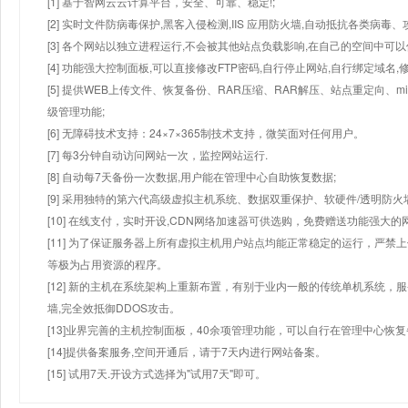
[1] 基于智网云云计算平台，安全、可靠、稳定!;
[2] 实时文件防病毒保护,黑客入侵检测,IIS 应用防火墙,自动抵抗各类病毒、
[3] 各个网站以独立进程运行,不会被其他站点负载影响,在自己的空间中可以使用
[4] 功能强大控制面板,可以直接修改FTP密码,自行停止网站,自行绑定域名,
[5] 提供WEB上传文件、恢复备份、RAR压缩、RAR解压、站点重定向
级管理功能;
[6] 无障碍技术支持：24×7×365制技术支持，微笑面对任何用户。
[7] 每3分钟自动访问网站一次，监控网站运行.
[8] 自动每7天备份一次数据,用户能在管理中心自助恢复数据;
[9] 采用独特的第六代高级虚拟主机系统、数据双重保护、软硬件/透明防火
[10] 在线支付，实时开设,CDN网络加速器可供选购，免费赠送功能强大
[11] 为了保证服务器上所有虚拟主机用户站点均能正常稳定的运行，严禁上
等极为占用资源的程序。
[12] 新的主机在系统架构上重新布置，有别于业内一般的传统单机系统，
墙,完全效抵御DDOS攻击。
[13]业界完善的主机控制面板，40余项管理功能，可以自行在管理中心恢
[14]提供备案服务,空间开通后，请于7天内进行网站备案。
[15] 试用7天.开设方式选择为"试用7天"即可。