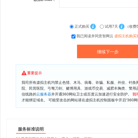
正式购买
试用7天
（收费
我已阅读并同意智网云
虚拟主机购买
重要提示
我司所有虚拟主机均禁止色情、木马、病毒、诈骗、私服、外挂、钓鱼
院、民营医院、弓驽刀剑、赌博用具、游戏币交易、减肥丰胸类、警用
信线路的
云服务器
并开通360网站卫士或百度云加速进行安全防护。
我
才能绑定域名。 可能受攻击的网站请在虚拟主机控制面板中开启“360网
服务标准说明