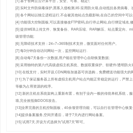
[1] 基于智网云云计算平台，安全、可靠、稳定!;
[2] 实时文件防病毒保护,黑客入侵检测,IIS 应用防火墙,自动抵抗各类病毒、
[3] 各个网站以独立进程运行,不会被其他站点负载影响,在自己的空间中可以使用
[4] 功能强大控制面板,可以直接修改FTP密码,自行停止网站,自行绑定域名,
[5] 提供WEB上传文件、恢复备份、RAR压缩、RAR解压、站点重定向
级管理功能;
[6] 无障碍技术支持：24×7×365制技术支持，微笑面对任何用户。
[7] 每3分钟自动访问网站一次，监控网站运行.
[8] 自动每7天备份一次数据,用户能在管理中心自助恢复数据;
[9] 采用独特的第六代高级虚拟主机系统、数据双重保护、软硬件/透明防火
[10] 在线支付，实时开设,CDN网络加速器可供选购，免费赠送功能强大
[11] 为了保证服务器上所有虚拟主机用户站点均能正常稳定的运行，严禁上
等极为占用资源的程序。
[12] 新的主机在系统架构上重新布置，有别于业内一般的传统单机系统，
墙,完全效抵御DDOS攻击。
[13]业界完善的主机控制面板，40余项管理功能，可以自行在管理中心恢
[14]提供备案服务,空间开通后，请于7天内进行网站备案。
[15] 试用7天.开设方式选择为"试用7天"即可。