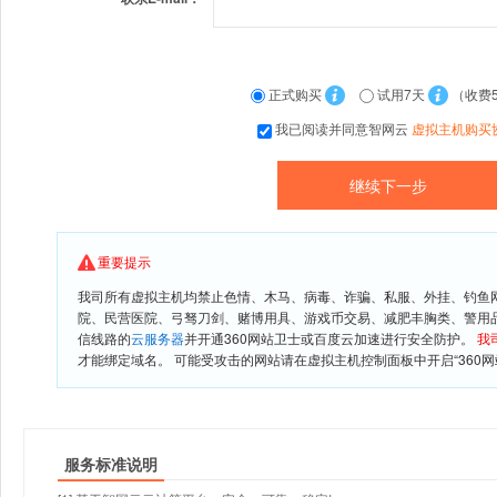
正式购买
试用7天
（收费
我已阅读并同意智网云
虚拟主机购买
重要提示
我司所有虚拟主机均禁止色情、木马、病毒、诈骗、私服、外挂、钓鱼
院、民营医院、弓驽刀剑、赌博用具、游戏币交易、减肥丰胸类、警用
信线路的
云服务器
并开通360网站卫士或百度云加速进行安全防护。
我
才能绑定域名。 可能受攻击的网站请在虚拟主机控制面板中开启“360网
服务标准说明