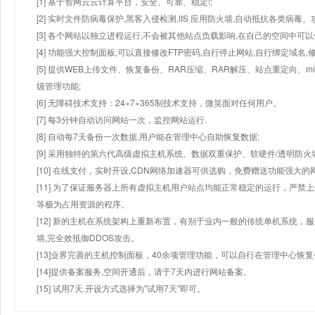
[1] 基于智网云云计算平台，安全、可靠、稳定!;
[2] 实时文件防病毒保护,黑客入侵检测,IIS 应用防火墙,自动抵抗各类病毒、
[3] 各个网站以独立进程运行,不会被其他站点负载影响,在自己的空间中可以使用
[4] 功能强大控制面板,可以直接修改FTP密码,自行停止网站,自行绑定域名,
[5] 提供WEB上传文件、恢复备份、RAR压缩、RAR解压、站点重定向
级管理功能;
[6] 无障碍技术支持：24×7×365制技术支持，微笑面对任何用户。
[7] 每3分钟自动访问网站一次，监控网站运行.
[8] 自动每7天备份一次数据,用户能在管理中心自助恢复数据;
[9] 采用独特的第六代高级虚拟主机系统、数据双重保护、软硬件/透明防火
[10] 在线支付，实时开设,CDN网络加速器可供选购，免费赠送功能强大
[11] 为了保证服务器上所有虚拟主机用户站点均能正常稳定的运行，严禁上
等极为占用资源的程序。
[12] 新的主机在系统架构上重新布置，有别于业内一般的传统单机系统，
墙,完全效抵御DDOS攻击。
[13]业界完善的主机控制面板，40余项管理功能，可以自行在管理中心恢
[14]提供备案服务,空间开通后，请于7天内进行网站备案。
[15] 试用7天.开设方式选择为"试用7天"即可。