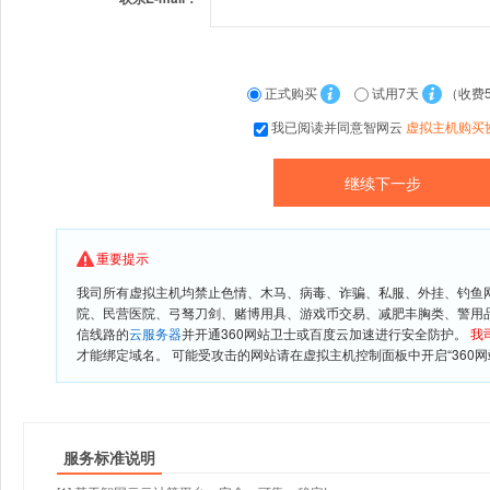
正式购买
试用7天
（收费
我已阅读并同意智网云
虚拟主机购买
重要提示
我司所有虚拟主机均禁止色情、木马、病毒、诈骗、私服、外挂、钓鱼
院、民营医院、弓驽刀剑、赌博用具、游戏币交易、减肥丰胸类、警用
信线路的
云服务器
并开通360网站卫士或百度云加速进行安全防护。
我
才能绑定域名。 可能受攻击的网站请在虚拟主机控制面板中开启“360网
服务标准说明