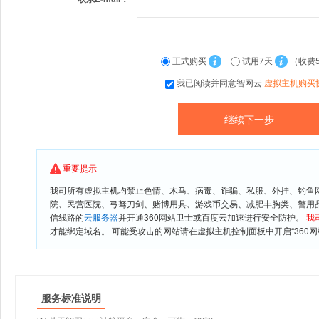
正式购买
试用7天
（收费
我已阅读并同意智网云
虚拟主机购买
重要提示
我司所有虚拟主机均禁止色情、木马、病毒、诈骗、私服、外挂、钓鱼
院、民营医院、弓驽刀剑、赌博用具、游戏币交易、减肥丰胸类、警用
信线路的
云服务器
并开通360网站卫士或百度云加速进行安全防护。
我
才能绑定域名。 可能受攻击的网站请在虚拟主机控制面板中开启“360网
服务标准说明