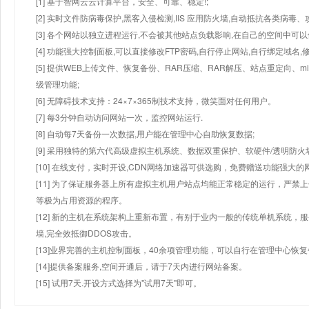
[1] 基于智网云云计算平台，安全、可靠、稳定!;
[2] 实时文件防病毒保护,黑客入侵检测,IIS 应用防火墙,自动抵抗各类病毒、
[3] 各个网站以独立进程运行,不会被其他站点负载影响,在自己的空间中可以使用
[4] 功能强大控制面板,可以直接修改FTP密码,自行停止网站,自行绑定域名,
[5] 提供WEB上传文件、恢复备份、RAR压缩、RAR解压、站点重定向
级管理功能;
[6] 无障碍技术支持：24×7×365制技术支持，微笑面对任何用户。
[7] 每3分钟自动访问网站一次，监控网站运行.
[8] 自动每7天备份一次数据,用户能在管理中心自助恢复数据;
[9] 采用独特的第六代高级虚拟主机系统、数据双重保护、软硬件/透明防火
[10] 在线支付，实时开设,CDN网络加速器可供选购，免费赠送功能强大
[11] 为了保证服务器上所有虚拟主机用户站点均能正常稳定的运行，严禁上
等极为占用资源的程序。
[12] 新的主机在系统架构上重新布置，有别于业内一般的传统单机系统，
墙,完全效抵御DDOS攻击。
[13]业界完善的主机控制面板，40余项管理功能，可以自行在管理中心恢
[14]提供备案服务,空间开通后，请于7天内进行网站备案。
[15] 试用7天.开设方式选择为"试用7天"即可。