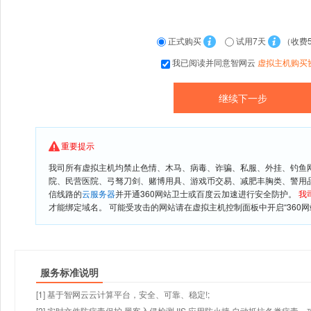
正式购买
试用7天
（收费
我已阅读并同意智网云
虚拟主机购买
重要提示
我司所有虚拟主机均禁止色情、木马、病毒、诈骗、私服、外挂、钓鱼
院、民营医院、弓驽刀剑、赌博用具、游戏币交易、减肥丰胸类、警用
信线路的
云服务器
并开通360网站卫士或百度云加速进行安全防护。
我
才能绑定域名。 可能受攻击的网站请在虚拟主机控制面板中开启“360网
服务标准说明
[1] 基于智网云云计算平台，安全、可靠、稳定!;
[2] 实时文件防病毒保护,黑客入侵检测,IIS 应用防火墙,自动抵抗各类病毒、