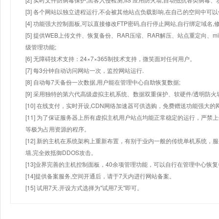
[3] 各个网站以独立进程运行,不会被其他站点负载影响,在自己的空间中可以使用
[4] 功能强大控制面板,可以直接修改FTP密码,自行停止网站,自行绑定域名,
[5] 提供WEB上传文件、恢复备份、RAR压缩、RAR解压、站点重定向
级管理功能;
[6] 无障碍技术支持：24×7×365制技术支持，微笑面对任何用户。
[7] 每3分钟自动访问网站一次，监控网站运行.
[8] 自动每7天备份一次数据,用户能在管理中心自助恢复数据;
[9] 采用独特的第六代高级虚拟主机系统、数据双重保护、软硬件/透明防火
[10] 在线支付，实时开设,CDN网络加速器可供选购，免费赠送功能强大
[11] 为了保证服务器上所有虚拟主机用户站点均能正常稳定的运行，严禁上
等极为占用资源的程序。
[12] 新的主机在系统架构上重新布置，有别于业内一般的传统单机系统，
墙,完全效抵御DDOS攻击。
[13]业界完善的主机控制面板，40余项管理功能，可以自行在管理中心恢
[14]提供备案服务,空间开通后，请于7天内进行网站备案。
[15] 试用7天.开设方式选择为"试用7天"即可。