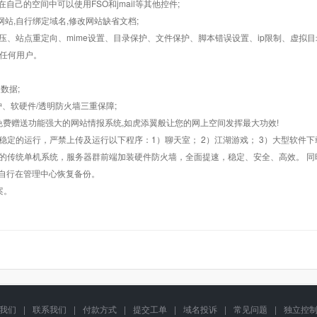
在自己的空间中可以使用FSO和jmail等其他控件;
止网站,自行绑定域名,修改网站缺省文档;
AR解压、站点重定向、mime设置、目录保护、文件保护、脚本错误设置、ip限制、虚拟
对任何用户。
数据;
护、软硬件/透明防火墙三重保障;
购，免费赠送功能强大的网站情报系统,如虎添翼般让您的网上空间发挥最大功效!
常稳定的运行，严禁上传及运行以下程序：1）聊天室； 2）江湖游戏； 3）大型软件下
般的传统单机系统，服务器群前端加装硬件防火墙，全面提速，稳定、安全、高效。 同时
以自行在管理中心恢复备份。
案。
我们
|
联系我们
|
付款方式
|
提交工单
|
域名投诉
|
常见问题
|
独立控