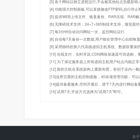
[3] 各个网站以独立进程运行,不会被其他站点负载影响,
[4] 功能强大控制面板,可以直接修改FTP密码,自行停
[5] 提供WEB上传文件、恢复备份、RAR压缩、R
[6] 无障碍技术支持：24×7×365制技术支持，微笑面
[7] 每3分钟自动访问网站一次，监控网站运行.
[8] 自动每7天备份一次数据,用户能在管理中心自助恢复
[9] 采用独特的第六代高级虚拟主机系统、数据双重保
[10] 在线支付，实时开设,CDN网络加速器可供选
[11] 为了保证服务器上所有虚拟主机用户站点均能正
[12] 新的主机在系统架构上重新布置，有别于业内一
[13]业界完善的主机控制面板，40余项管理功能，可
[14]提供备案服务,空间开通后，请于7天内进行网站备
[15] 试用7天.开设方式选择为"试用7天"即可。
关于