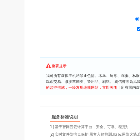
重要提示
我司所有虚拟主机均禁止色情、木马、病毒、诈骗、私服
戏币交易、减肥丰胸类、警用品、刷钻、 刷信誉等高风
的监控措施，一经发现违规网站，立即关闭！
所有国内虚
服务标准说明
[1] 基于智网云云计算平台，安全、可靠、稳定!;
[2] 实时文件防病毒保护,黑客入侵检测,IIS 应用防火