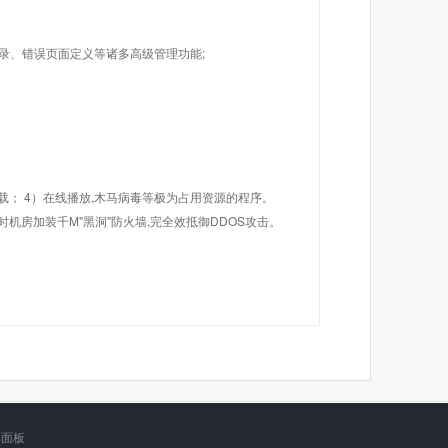
目录、错误页面定义等诸多高级管理功能;
载； 4）在线播放,木马病毒等极为占用资源的程序。
机房加装千M"黑洞"防火墙,完全效抵御DDOS攻击。
制面板