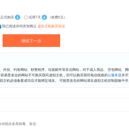
正式购买
试用7天
（收费5元）
我已阅读并同意智网云
虚拟主机购买协议
、外挂、钓鱼网站、秒赞程序、垃圾邮件等非法网站，对于成人用品、 空包网站、
险容易受攻击的网站不可购买我司虚拟主机，但可以购买我司电信线路的
云服务器
并开
拟主机必须备案成功后才能绑定域名。 可能受攻击的网站请在虚拟主机控制面板中开启“
墙,自动抵抗各类病毒、攻击;