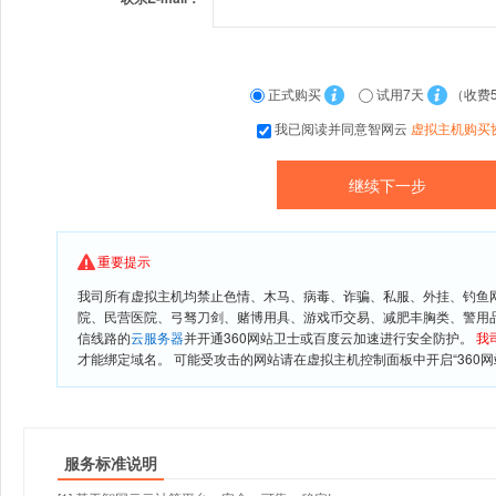
正式购买
试用7天
（收费
我已阅读并同意智网云
虚拟主机购买
重要提示
我司所有虚拟主机均禁止色情、木马、病毒、诈骗、私服、外挂、钓鱼
院、民营医院、弓驽刀剑、赌博用具、游戏币交易、减肥丰胸类、警用
信线路的
云服务器
并开通360网站卫士或百度云加速进行安全防护。
我
才能绑定域名。 可能受攻击的网站请在虚拟主机控制面板中开启“360网
服务标准说明