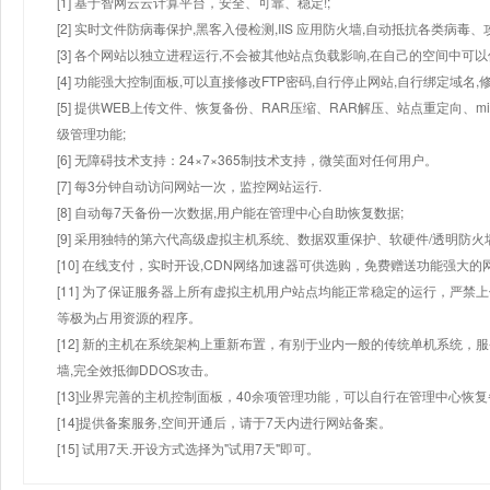
[1] 基于智网云云计算平台，安全、可靠、稳定!;
[2] 实时文件防病毒保护,黑客入侵检测,IIS 应用防火墙,自动抵抗各类病毒、
[3] 各个网站以独立进程运行,不会被其他站点负载影响,在自己的空间中可以使用
[4] 功能强大控制面板,可以直接修改FTP密码,自行停止网站,自行绑定域名,
[5] 提供WEB上传文件、恢复备份、RAR压缩、RAR解压、站点重定向
级管理功能;
[6] 无障碍技术支持：24×7×365制技术支持，微笑面对任何用户。
[7] 每3分钟自动访问网站一次，监控网站运行.
[8] 自动每7天备份一次数据,用户能在管理中心自助恢复数据;
[9] 采用独特的第六代高级虚拟主机系统、数据双重保护、软硬件/透明防火
[10] 在线支付，实时开设,CDN网络加速器可供选购，免费赠送功能强大
[11] 为了保证服务器上所有虚拟主机用户站点均能正常稳定的运行，严禁上
等极为占用资源的程序。
[12] 新的主机在系统架构上重新布置，有别于业内一般的传统单机系统，
墙,完全效抵御DDOS攻击。
[13]业界完善的主机控制面板，40余项管理功能，可以自行在管理中心恢
[14]提供备案服务,空间开通后，请于7天内进行网站备案。
[15] 试用7天.开设方式选择为"试用7天"即可。