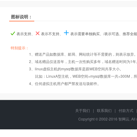
热销
热销
热销
图标说明：
产品名称
产品名称
产品名称
香港入门型
香港入门型
香港入门型
香港普及型
香港普及型
香港普及型
香港企业型
香港企业型
香港企业型
香
香
香
表示支持、
表示不支持、
表示需要单独购买、/表示可选、推荐全
产品编号
产品编号
产品编号
tw000
tw000
tw000
tw001
tw001
tw001
tw002
tw002
tw002
特别提示：
1、赠送产品如数据库、邮局、网站统计等不需要的，则表示放弃
Windows2008/
Windows2008/
Windows2008/
Win
2、域名赠品仅送首年，主机一次性购买多年，域名赠送时间为1年
操作系统
设置首页
数据定期备份
Linux
Linux
Linux
3、linux虚拟主机的mysql数据库是跟WEB空间共享大小。
比如：LinuxA型主机，WEB空间+mysql数据库一共=3
PHP
错误页面定义
数据自助恢复
4、任何虚拟主机用户都严禁发送垃圾邮件。
ASP
rar在线压缩
10重安全保障
关于我们
|
联系我们
|
付款方式
Copyright © 2002-2016 智网云, Al
ASP.net
免费预装软件
千兆防火墙系统