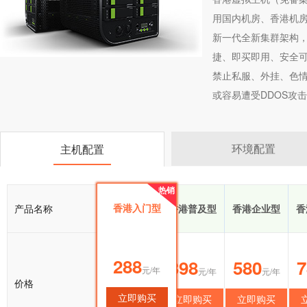
用国内机房、香港机
新一代全新集群架构
捷、即买即用、安全可
禁止私服、外挂、色情
或容易遭受DDOS攻击
环境配置
主机配置
热销
热销
香港入门型
产品名称
香港入门型
香港普及型
香港企业型
香
288
288
398
580
7
元/年
元/年
元/年
元/年
价格
立即购买
立即购买
立即购买
立即购买