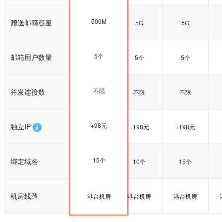
500M
赠送邮箱容量
5G
5G
5G
5个
邮箱用户数量
5个
5个
5个
不限
并发连接数
不限
不限
不限
+98元
独立IP
+198元
+198元
+198元
15个
绑定域名
15个
10个
15个
机房线路
港台机房
港台机房
港台机房
港台机房