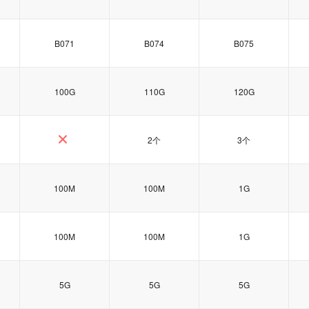
B071
B074
B075
100G
110G
120G
2个
3个
100M
100M
1G
100M
100M
1G
5G
5G
5G