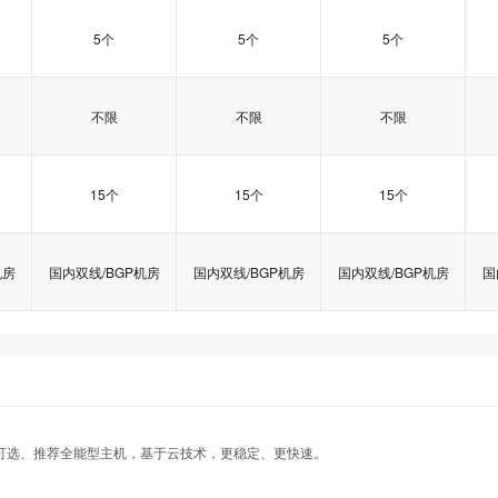
5个
5个
5个
不限
不限
不限
15个
15个
15个
机房
国内双线/BGP机房
国内双线/BGP机房
国内双线/BGP机房
国
热销
热销
热销
推荐
推荐
推荐
多线企业型
多线企业型
多线企业型
多线商务型
多线商务型
多线商务型
多线门户型
多线门户型
多线门户型
示可选、推荐全能型主机，基于云技术，更稳定、更快速。
B071
B071
B071
B074
B074
B074
B075
B075
B075