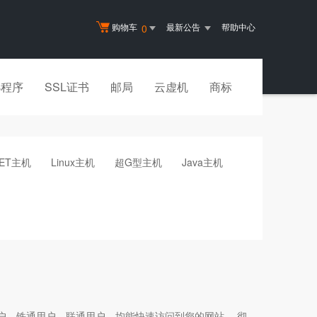
购物车
最新公告
帮助中心
0
小程序
SSL证书
邮局
云虚机
商标
NET主机
Linux主机
超G型主机
Java主机
户、铁通用户、联通用户，均能快速访问到您的网站， 彻