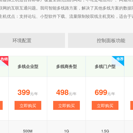
联网的互联互通问题。我司智能多线路方案，解决了其他多线方案的数据
主机优点：支持论坛、小型软件下载、流量限制较双线主机宽松，适合于
环境配置
控制面板功能
热销
推荐
多线企业型
多线商务型
多线门户型
399
498
699
元/年
元/年
元/年
立即购买
立即购买
立即购买
500M
1G
1.5G